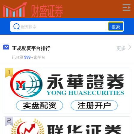
搜索
正规配资平台排行
更多
已收录
999
+家平台