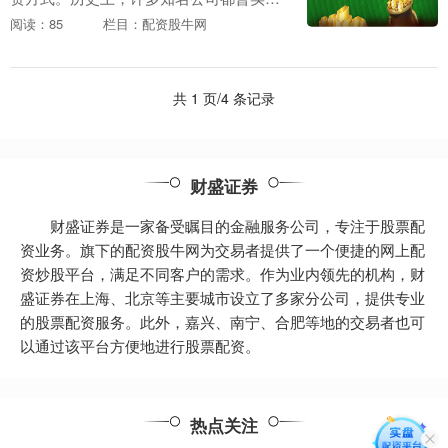
过配股。 * **放大收益：**配资资金可以放
阅读：85
栏目：配资股牛网
大投资收益，让投资者获得更高的回报。
**....
共 1 页/4 条记录
财盛证券
财盛证券是一家备受瞩目的金融服务公司，专注于股票配
资业务。旗下的配资股牛网为交易者提供了一个便捷的网上配
资炒股平台，满足不同客户的需求。作为业内领先的机构，财
盛证券在上海、北京等主要城市设立了多家分公司，提供专业
的股票配资服务。此外，嘉兴、南宁、合肥等地的交易者也可
以通过该平台方便地进行股票配资。
热点关注