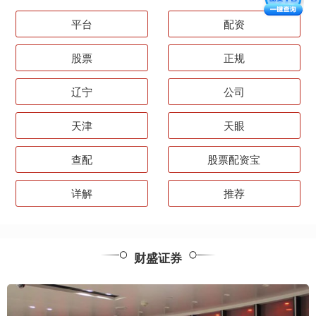
平台
配资
股票
正规
辽宁
公司
天津
天眼
查配
股票配资宝
详解
推荐
财盛证券