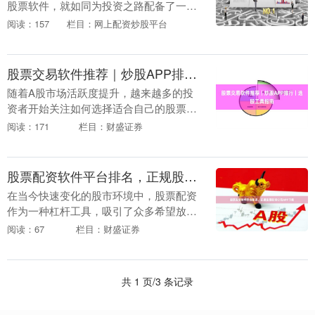
股票软件，就如同为投资之路配备了一位
得力的“数字向导”。面对市面上琳琅满目
阅读：157
栏目：网上配资炒股平台
的选择，如何找到一款集智能选股与实时
行情分析于一体....
股票交易软件推荐｜炒股APP排行｜选股工具指南
随着A股市场活跃度提升，越来越多的投
资者开始关注如何选择适合自己的股票交
易软件。面对市面上数十款炒股APP，新
阅读：171
栏目：财盛证券
手往往感到眼花缭乱。本文将从交易功
能、数据服务、选....
股票配资软件平台排名，正规股票配资公司APP下载
在当今快速变化的股市环境中，股票配资
作为一种杠杆工具，吸引了众多希望放大
收益的投资者。然而北京股票配资公司，
阅读：67
栏目：财盛证券
面对网络上琳琅满目的配资平台与APP，
如何甄别正规、....
共 1 页/3 条记录