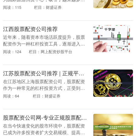
投资者关注。在股市投资领域，股票配资
阅读：115
栏目：财盛证券
作为一种放大资金杠杆的方式，受到部分
投资者的青睐。然....
江西股票配资公司推荐
近年来，随着资本市场活跃度提升，股票
配资作为一种杠杆投资工具，逐渐进入江
西投资者的视野。对于资金有限但希望放
阅读：124
栏目：网上配资炒股平台
大收益的股民而言，选择一家正规、安全
的配资公司至关重....
江苏股票配资公司推荐 | 正规平台与低息策略
在江苏地区上海股票配资公司，股票配资
作为一种常见的杠杆投资方式，正受到越
来越多投资者的关注。面对市场上众多的
阅读：64
栏目：财盛证券
配资平台，如何选择正规公司并获取低息
策略，成为投资者....
股票配资公司网-专业正规股票配资平台推荐与排名
在当今快速变化的股市环境中，股票配资
已成为许多投资者扩大交易规模、提高资